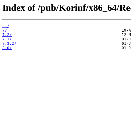
Index of /pub/Korinf/x86_64/R
../
7/
7.2/
7.3/
7.3.2/
8.0/