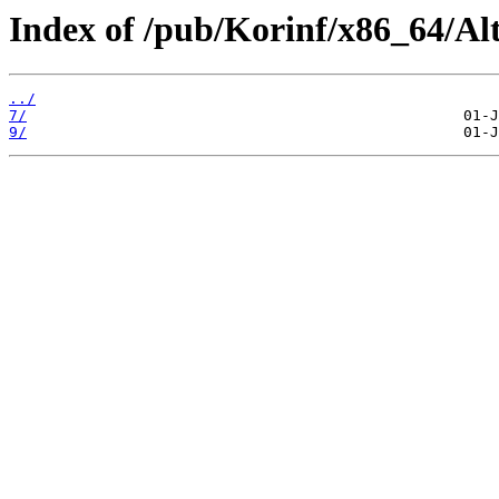
Index of /pub/Korinf/x86_64/Al
../
7/
9/